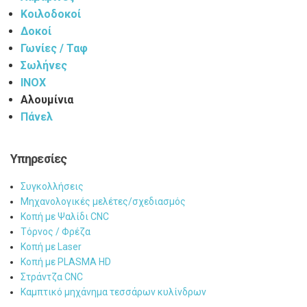
Κοιλοδοκοί
Δοκοί
Γωνίες / Ταφ
Σωλήνες
INOX
Αλουμίνια
Πάνελ
Υπηρεσίες
Συγκολλήσεις
Μηχανολογικές μελέτες/σχεδιασμός
Κοπή με Ψαλίδι CNC
Τόρνος / Φρέζα
Κοπή με Laser
Κοπή με PLASMA HD
Στράντζα CNC
Καμπτικό μηχάνημα τεσσάρων κυλίνδρων