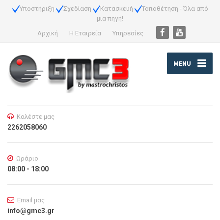
Υποστήριξη
Σχεδίαση
Κατασκευή
Τοποθέτηση - Όλα από
μια πηγή!
Αρχική
Η Εταιρεία
Υπηρεσίες
MENU
Καλέστε μας
2262058060
Ωράριο
08:00 - 18:00
Email μας
info@gmc3.gr